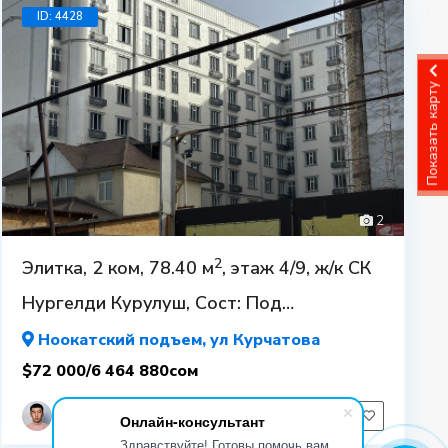
ID: 4428
8 700
$90 000
Показать карту
$5
2
2
Элитка, 2 ком, 78.40 м
, этаж 4/9, ж/к СК
$30
Нургелди Курулуш, Сост: Под
самоотделку (ПСО)
Ноокатский подъем
, ул Курчатова
$72 000/6 464 880сом
+996701555562
Онлайн-консультант
Здравствуйте! Готовы помочь вам.