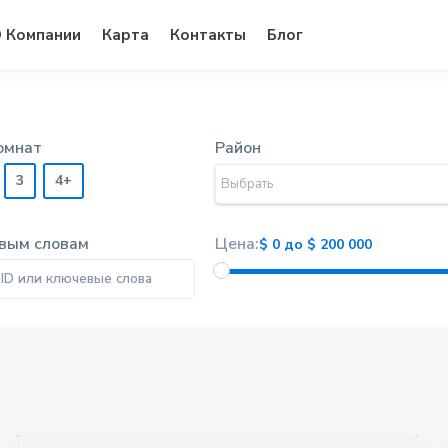
 Компании
Карта
Контакты
Блог
комнат
Район
3
4+
Выбрать
Категории
П
вым словам
Цена:
$ 0 до $ 200 000
Вторичная недвижимость
м
Дома и Участки
Коммерческая недвижимость
Элитка
1