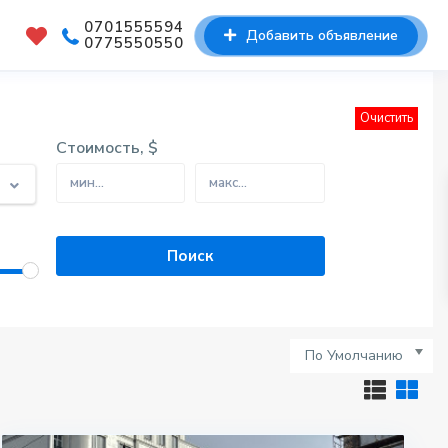
0701555594
Добавить объявление
0775550550
Очистить
Стоимость, $
оследние объявления
Магазин, Коммерческая, 133
2, этаж ...
$130 000
Коммерческая, 355 м2, этаж
По Умолчанию
/2, Сос ...
$260 000
Участок, 6 соток ...
$84 000