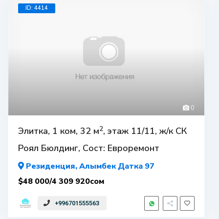
ID: 4414
$14
0
2
Элитка, 1 ком, 32 м
, этаж 11/11, ж/к СК
Роял Бюлдинг, Сост: Евроремонт
Резиденция
, Алымбек Датка 97
$48 000/4 309 920сом
+996701555563