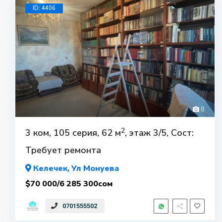
ID: 4406
Все авторские права защищены 2021
8
2
3 ком, 105 серия, 62 м
, этаж 3/5, Сост:
Требует ремонта
Келечек
, Ул Монуева
$70 000/6 285 300сом
0701555502