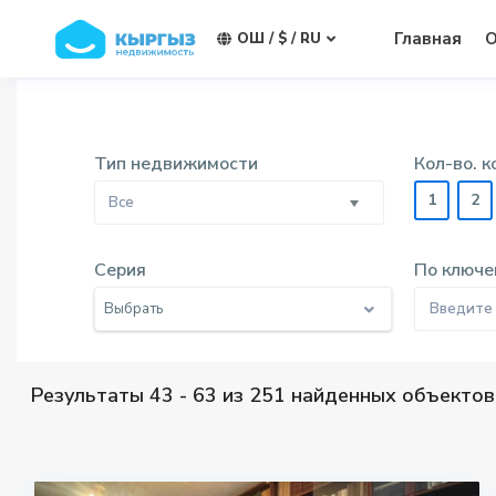
Главная
О
ОШ / $ / RU
Тип недвижимости
Кол-во. 
1
2
Все
Свяжитесь с нами
Серия
По ключе
УЛ. ЛЕНИНА 316, Ош, Кыргызстан
Выбрать
0701555594
0775550550
kyrgyz.ned@gmail.com
Результаты 43 - 63 из 251 найденных объектов
Кыргыз Недвижимость