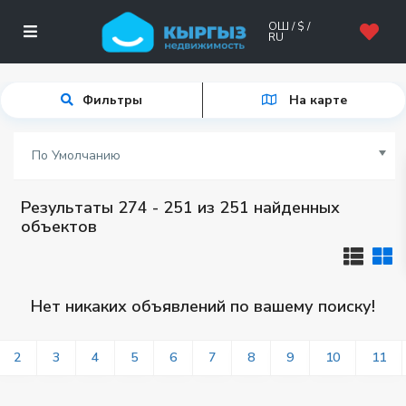
ОШ / $ /
RU
Фильтры
На карте
По Умолчанию
Результаты 274 - 251 из 251 найденных
объектов
Нет никаких объявлений по вашему поиску!
2
3
4
5
6
7
8
9
10
11