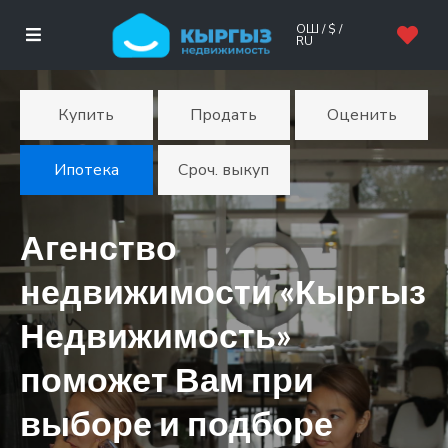
ОШ / $ /
RU
Купить
Продать
Оценить
Ипотека
Сроч. выкуп
Агенство
недвижимости «Кыргыз
Недвижимость»
поможет Вам при
выборе и подборе