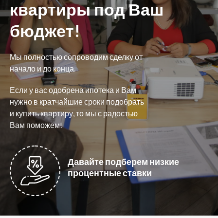
квартиры под Ваш
бюджет!
Мы полностью сопроводим сделку от
начало и до конца.
Если у вас одобрена ипотека и Вам
нужно в кратчайшие сроки подобрать
и купить квартиру, то мы с радостью
Вам поможем!
Давайте подберем низкие
процентные ставки