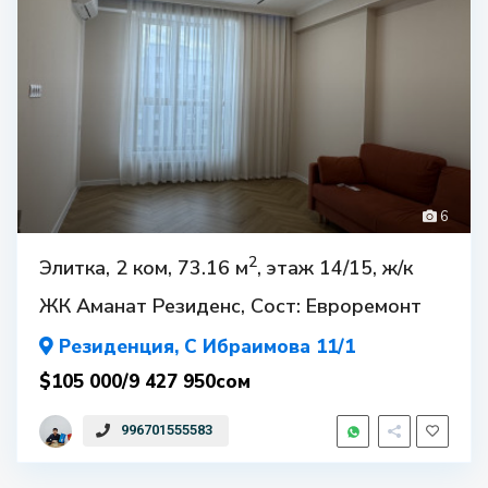
6
2
Элитка, 2 ком, 73.16 м
, этаж 14/15, ж/к
ЖК Аманат Резиденс, Сост: Евроремонт
Резиденция
, С Ибраимова 11/1
$105 000/9 427 950сом
996701555583