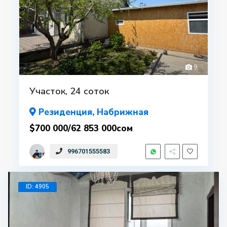
9
Участок, 24 соток
Резиденция
, Набрижная
$700 000/62 853 000сом
996701555583
ID: 4905