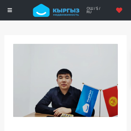
ОШ / $ /
RU