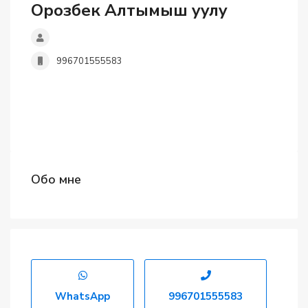
Орозбек Алтымыш уулу
996701555583
Обо мне
WhatsApp
996701555583