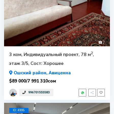
7
2
3 ком, Индивидуальный проект, 78 м
,
этаж 3/5, Сост: Хорошее
Ошский район
, Авиценна
$89 000/7 991 310сом
996701555583
ID: 4995