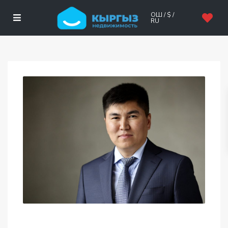
ОШ / $ /
RU